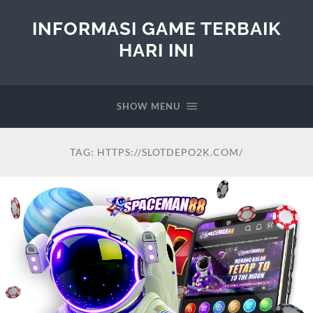
INFORMASI GAME TERBAIK
HARI INI
SHOW MENU
TAG:
HTTPS://SLOTDEPO2K.COM/