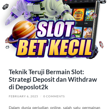
Teknik Teruji Bermain Slot:
Strategi Deposit dan Withdraw
di Deposlot2k
FEBRUARY 6, 2025
/
0 COMMENTS
Dalam dunia perjudian online, salah satu permainan