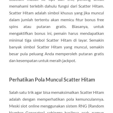
memahami terlebih dahulu fungsi dari Scatter Hitam.
Scatter Hitam adalah simbol khusus yang jika muncul
dalam jumlah tertentu akan memicu fitur bonus free
spins atau putaran gratis. Biasanya, untuk
mengaktifkan bonus ini, pemain harus mendapatkan
minimal tiga simbol Scatter Hitam di layar. Semakin
banyak simbol Scatter Hitam yang muncul, semakin
besar pula peluang Anda memperoleh putaran gratis
dan kesempatan untuk meraih jackpot.
Perhatikan Pola Muncul Scatter Hitam
Salah satu trik agar bisa memaksimalkan Scatter Hitam
adalah dengan memperhatikan pola kemunculannya.
Meski slot online menggunakan sistem RNG (Random
Number Generator) sehingga hasilnya acak, namun