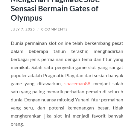
Sensasi Bermain Gates of
Olympus
JULY 7, 2025
/
0 COMMENTS
Dunia permainan slot online telah berkembang pesat
dalam beberapa tahun terakhir, menghadirkan
berbagai jenis permainan dengan tema dan fitur yang
memikat. Salah satu penyedia game slot yang sangat
populer adalah Pragmatic Play, dan dari sekian banyak
game yang ditawarkan,
spaceman88
menjadi salah
satu yang paling menarik perhatian pemain di seluruh
dunia. Dengan nuansa mitologi Yunani, fitur permainan
yang seru, dan potensi kemenangan besar, tidak
mengherankan jika slot ini menjadi favorit banyak
orang.