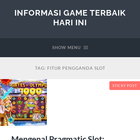
INFORMASI GAME TERBAIK
HARI INI
SHOW MENU
TAG:
FITUR PENGGANDA SLOT
STICKY POST
Mengenal Pragmatic Slot: