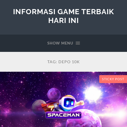
INFORMASI GAME TERBAIK
HARI INI
SHOW MENU
TAG:
DEPO 10K
STICKY POST