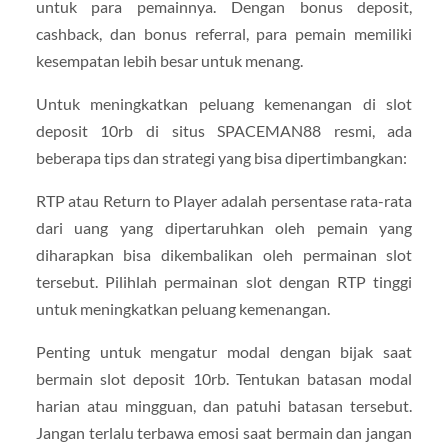
untuk para pemainnya. Dengan bonus deposit,
cashback, dan bonus referral, para pemain memiliki
kesempatan lebih besar untuk menang.
Untuk meningkatkan peluang kemenangan di slot
deposit 10rb di situs SPACEMAN88 resmi, ada
beberapa tips dan strategi yang bisa dipertimbangkan:
RTP atau Return to Player adalah persentase rata-rata
dari uang yang dipertaruhkan oleh pemain yang
diharapkan bisa dikembalikan oleh permainan slot
tersebut. Pilihlah permainan slot dengan RTP tinggi
untuk meningkatkan peluang kemenangan.
Penting untuk mengatur modal dengan bijak saat
bermain slot deposit 10rb. Tentukan batasan modal
harian atau mingguan, dan patuhi batasan tersebut.
Jangan terlalu terbawa emosi saat bermain dan jangan