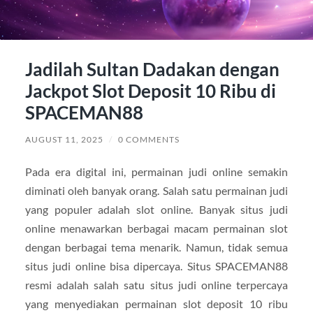
Jadilah Sultan Dadakan dengan
Jackpot Slot Deposit 10 Ribu di
SPACEMAN88
AUGUST 11, 2025
/
0 COMMENTS
Pada era digital ini, permainan judi online semakin
diminati oleh banyak orang. Salah satu permainan judi
yang populer adalah slot online. Banyak situs judi
online menawarkan berbagai macam permainan slot
dengan berbagai tema menarik. Namun, tidak semua
situs judi online bisa dipercaya. Situs SPACEMAN88
resmi adalah salah satu situs judi online terpercaya
yang menyediakan permainan slot deposit 10 ribu