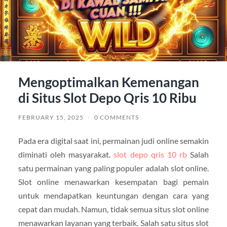
Mengoptimalkan Kemenangan
di Situs Slot Depo Qris 10 Ribu
FEBRUARY 15, 2025
/
0 COMMENTS
Pada era digital saat ini, permainan judi online semakin
diminati oleh masyarakat.
slot depo qris 10 rb
Salah
satu permainan yang paling populer adalah slot online.
Slot online menawarkan kesempatan bagi pemain
untuk mendapatkan keuntungan dengan cara yang
cepat dan mudah. Namun, tidak semua situs slot online
menawarkan layanan yang terbaik. Salah satu situs slot