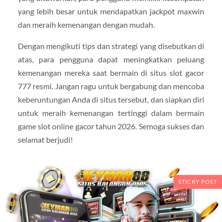
yang lebih besar untuk mendapatkan jackpot maxwin
dan meraih kemenangan dengan mudah.
Dengan mengikuti tips dan strategi yang disebutkan di
atas, para pengguna dapat meningkatkan peluang
kemenangan mereka saat bermain di situs slot gacor
777 resmi. Jangan ragu untuk bergabung dan mencoba
keberuntungan Anda di situs tersebut, dan siapkan diri
untuk meraih kemenangan tertinggi dalam bermain
game slot online gacor tahun 2026. Semoga sukses dan
selamat berjudi!
STICKY POST