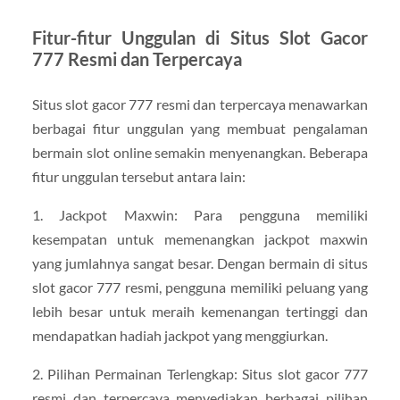
Fitur-fitur Unggulan di Situs Slot Gacor
777 Resmi dan Terpercaya
Situs slot gacor 777 resmi dan terpercaya menawarkan
berbagai fitur unggulan yang membuat pengalaman
bermain slot online semakin menyenangkan. Beberapa
fitur unggulan tersebut antara lain:
1. Jackpot Maxwin: Para pengguna memiliki
kesempatan untuk memenangkan jackpot maxwin
yang jumlahnya sangat besar. Dengan bermain di situs
slot gacor 777 resmi, pengguna memiliki peluang yang
lebih besar untuk meraih kemenangan tertinggi dan
mendapatkan hadiah jackpot yang menggiurkan.
2. Pilihan Permainan Terlengkap: Situs slot gacor 777
resmi dan terpercaya menyediakan berbagai pilihan