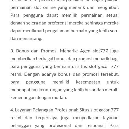
permainan slot online yang menarik dan menghibur.
Para pengguna dapat memilih permainan sesuai
dengan selera dan preferensi mereka, sehingga mereka
dapat menikmati pengalaman bermain yang lebih seru
dan menantang.
3. Bonus dan Promosi Menarik: Agen slot777 juga
memberikan berbagai bonus dan promosi menarik bagi
para pengguna yang bermain di situs slot gacor 777
resmi. Dengan adanya bonus dan promosi tersebut,
para pengguna memiliki kesempatan untuk
mendapatkan keuntungan yang lebih besar dan meraih
kemenangan dengan mudah.
4. Layanan Pelanggan Profesional: Situs slot gacor 777
resmi dan terpercaya juga menyediakan layanan
pelanggan yang profesional dan responsif. Para