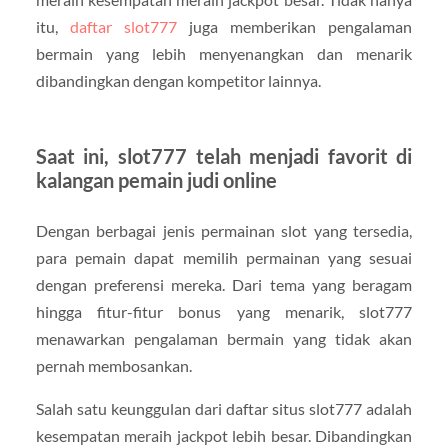
itu,
daftar slot777
juga memberikan pengalaman
bermain yang lebih menyenangkan dan menarik
dibandingkan dengan kompetitor lainnya.
Saat ini, slot777 telah menjadi favorit di
kalangan pemain judi online
Dengan berbagai jenis permainan slot yang tersedia,
para pemain dapat memilih permainan yang sesuai
dengan preferensi mereka. Dari tema yang beragam
hingga fitur-fitur bonus yang menarik, slot777
menawarkan pengalaman bermain yang tidak akan
pernah membosankan.
Salah satu keunggulan dari daftar situs slot777 adalah
kesempatan meraih jackpot lebih besar. Dibandingkan