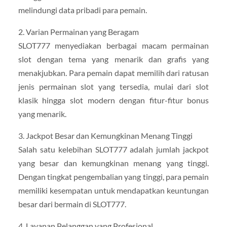
melindungi data pribadi para pemain.
2. Varian Permainan yang Beragam
SLOT777 menyediakan berbagai macam permainan
slot dengan tema yang menarik dan grafis yang
menakjubkan. Para pemain dapat memilih dari ratusan
jenis permainan slot yang tersedia, mulai dari slot
klasik hingga slot modern dengan fitur-fitur bonus
yang menarik.
3. Jackpot Besar dan Kemungkinan Menang Tinggi
Salah satu kelebihan SLOT777 adalah jumlah jackpot
yang besar dan kemungkinan menang yang tinggi.
Dengan tingkat pengembalian yang tinggi, para pemain
memiliki kesempatan untuk mendapatkan keuntungan
besar dari bermain di SLOT777.
4. Layanan Pelanggan yang Profesional