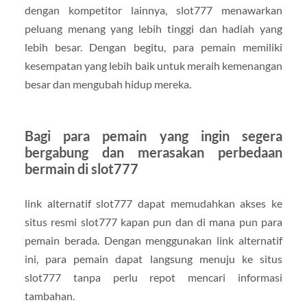
dengan kompetitor lainnya, slot777 menawarkan
peluang menang yang lebih tinggi dan hadiah yang
lebih besar. Dengan begitu, para pemain memiliki
kesempatan yang lebih baik untuk meraih kemenangan
besar dan mengubah hidup mereka.
Bagi para pemain yang ingin segera
bergabung dan merasakan perbedaan
bermain di slot777
link alternatif slot777 dapat memudahkan akses ke
situs resmi slot777 kapan pun dan di mana pun para
pemain berada. Dengan menggunakan link alternatif
ini, para pemain dapat langsung menuju ke situs
slot777 tanpa perlu repot mencari informasi
tambahan.