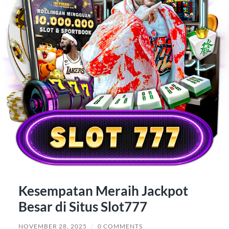
Kesempatan Meraih Jackpot
Besar di Situs Slot777
NOVEMBER 28, 2025
/
0 COMMENTS