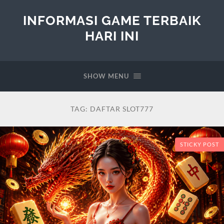
INFORMASI GAME TERBAIK
HARI INI
SHOW MENU
TAG:
DAFTAR SLOT777
STICKY POST