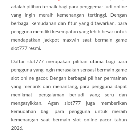
adalah pilihan terbaik bagi para penggemar judi online
yang ingin meraih kemenangan tertinggi. Dengan
berbagai kemudahan dan fitur yang ditawarkan, para
pengguna memiliki kesempatan yang lebih besar untuk
mendapatkan jackpot maxwin saat bermain game
slot777 resmi.
Daftar slot777 merupakan pilihan utama bagi para
pengguna yang ingin merasakan sensasi bermain game
slot online gacor. Dengan berbagai pilihan permainan
yang menarik dan menantang, para pengguna dapat
menikmati pengalaman berjudi yang seru dan
mengasyikkan. Agen slot777 juga memberikan
kemudahan bagi para pengguna untuk meraih
kemenangan saat bermain slot online gacor tahun
2026.