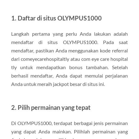
1. Daftar di situs OLYMPUS1000
Langkah pertama yang perlu Anda lakukan adalah
mendaftar di situs OLYMPUS1000. Pada saat
mendaftar, pastikan Anda menggunakan kode referral
dari comeyecarehospitaltly atau com eye care hospital
tly untuk mendapatkan bonus tambahan. Setelah
berhasil mendaftar, Anda dapat memulai perjalanan
Anda untuk meraih jackpot besar di situs ini.
2. Pilih permainan yang tepat
Di OLYMPUS1000, terdapat berbagai jenis permainan
yang dapat Anda mainkan. Pilihlah permainan yang