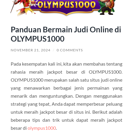
Panduan Bermain Judi Online di
OLYMPUS1000
NOVEMBER 21, 2024
/
0 COMMENTS
Pada kesempatan kali ini, kita akan membahas tentang
rahasia meraih jackpot besar di OLYMPUS1000.
OLYMPUS1000 merupakan salah satu situs judi online
yang menawarkan berbagai jenis permainan yang
menarik dan menguntungkan. Dengan menggunakan
strategi yang tepat, Anda dapat memperbesar peluang
untuk meraih jackpot besar di situs ini. Berikut adalah
beberapa tips dan trik untuk dapat meraih jackpot
besar di
olympus1000
.