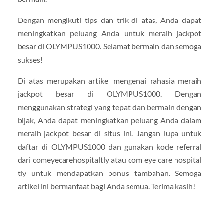
Dengan mengikuti tips dan trik di atas, Anda dapat
meningkatkan peluang Anda untuk meraih jackpot
besar di OLYMPUS1000. Selamat bermain dan semoga
sukses!
Di atas merupakan artikel mengenai rahasia meraih
jackpot besar di OLYMPUS1000. Dengan
menggunakan strategi yang tepat dan bermain dengan
bijak, Anda dapat meningkatkan peluang Anda dalam
meraih jackpot besar di situs ini. Jangan lupa untuk
daftar di OLYMPUS1000 dan gunakan kode referral
dari comeyecarehospitaltly atau com eye care hospital
tly untuk mendapatkan bonus tambahan. Semoga
artikel ini bermanfaat bagi Anda semua. Terima kasih!