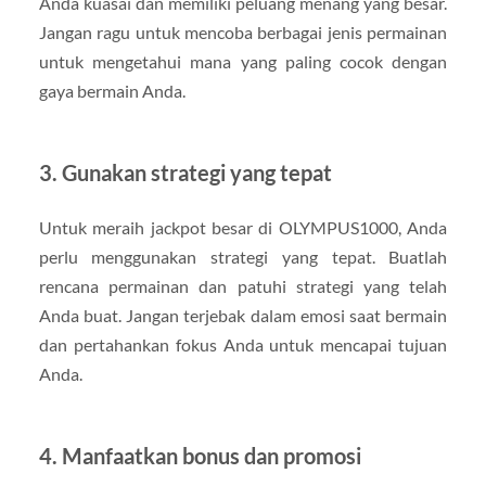
Anda kuasai dan memiliki peluang menang yang besar.
Jangan ragu untuk mencoba berbagai jenis permainan
untuk mengetahui mana yang paling cocok dengan
gaya bermain Anda.
3. Gunakan strategi yang tepat
Untuk meraih jackpot besar di OLYMPUS1000, Anda
perlu menggunakan strategi yang tepat. Buatlah
rencana permainan dan patuhi strategi yang telah
Anda buat. Jangan terjebak dalam emosi saat bermain
dan pertahankan fokus Anda untuk mencapai tujuan
Anda.
4. Manfaatkan bonus dan promosi