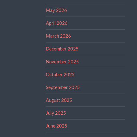
May 2026
April 2026
March 2026
December 2025
November 2025
October 2025
September 2025
August 2025
July 2025
June 2025