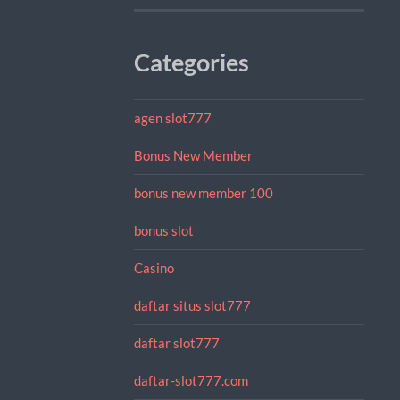
Categories
agen slot777
Bonus New Member
bonus new member 100
bonus slot
Casino
daftar situs slot777
daftar slot777
daftar-slot777.com