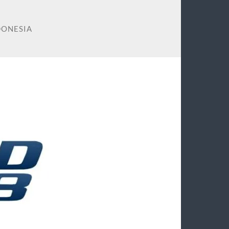
DONESIA