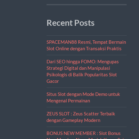
Recent Posts
SPACEMAN88 Resmi, Tempat Bermain
Slot Online dengan Transaksi Praktis
Dari SEO hingga FOMO: Mengupas
Strategi Digital dan Manipulasi
Psikologis di Balik Popularitas Slot
Gacor
Situs Slot dengan Mode Demo untuk
Mengenal Permainan
ZEUS SLOT : Zeus Scatter Terbaik
dengan Gameplay Modern
BONUS NEW MEMBER : Slot Bonus