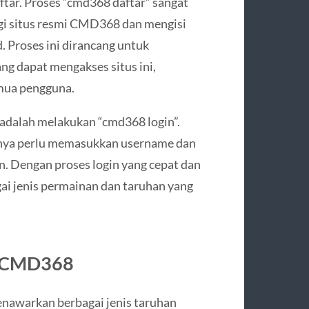
tar. Proses “cmd368 daftar” sangat
gi situs resmi CMD368 dan mengisi
d. Proses ini dirancang untuk
g dapat mengakses situs ini,
mua pengguna.
 adalah melakukan “cmd368 login”.
hanya perlu memasukkan username dan
n. Dengan proses login yang cepat dan
ai jenis permainan dan taruhan yang
di CMD368
enawarkan berbagai jenis taruhan