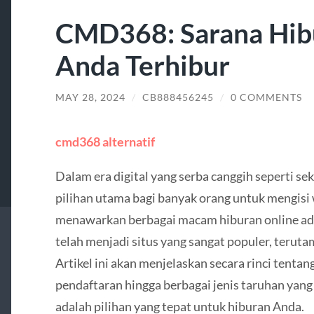
CMD368: Sarana Hibu
Anda Terhibur
MAY 28, 2024
/
CB888456245
/
0 COMMENTS
cmd368 alternatif
Dalam era digital yang serba canggih seperti sek
pilihan utama bagi banyak orang untuk mengisi 
menawarkan berbagai macam hiburan online 
telah menjadi situs yang sangat populer, teruta
Artikel ini akan menjelaskan secara rinci tenta
pendaftaran hingga berbagai jenis taruhan yan
adalah pilihan yang tepat untuk hiburan Anda.