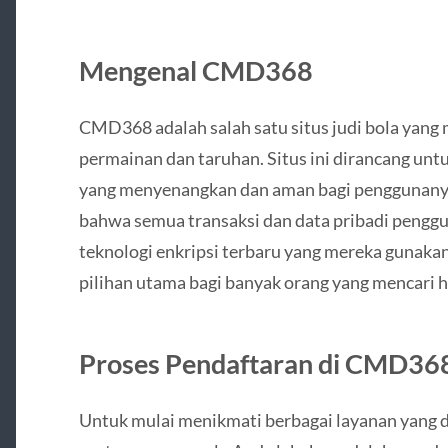
Mengenal CMD368
CMD368 adalah salah satu situs judi bola yang
permainan dan taruhan. Situs ini dirancang u
yang menyenangkan dan aman bagi penggunan
bahwa semua transaksi dan data pribadi penggun
teknologi enkripsi terbaru yang mereka gunak
pilihan utama bagi banyak orang yang mencari h
Proses Pendaftaran di CMD36
Untuk mulai menikmati berbagai layanan yang