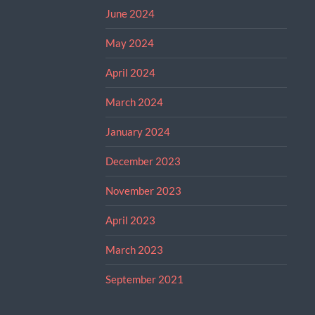
June 2024
May 2024
April 2024
March 2024
January 2024
December 2023
November 2023
April 2023
March 2023
September 2021