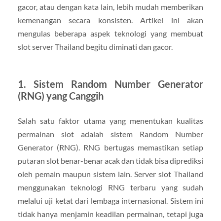
gacor, atau dengan kata lain, lebih mudah memberikan
kemenangan secara konsisten. Artikel ini akan
mengulas beberapa aspek teknologi yang membuat
slot server Thailand begitu diminati dan gacor.
1. Sistem Random Number Generator
(RNG) yang Canggih
Salah satu faktor utama yang menentukan kualitas
permainan slot adalah sistem Random Number
Generator (RNG). RNG bertugas memastikan setiap
putaran slot benar-benar acak dan tidak bisa diprediksi
oleh pemain maupun sistem lain. Server slot Thailand
menggunakan teknologi RNG terbaru yang sudah
melalui uji ketat dari lembaga internasional. Sistem ini
tidak hanya menjamin keadilan permainan, tetapi juga