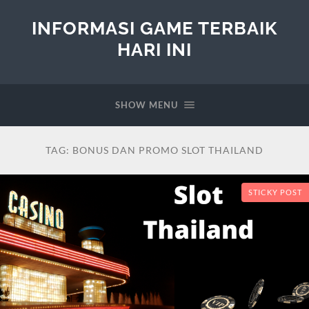
INFORMASI GAME TERBAIK
HARI INI
SHOW MENU
TAG:
BONUS DAN PROMO SLOT THAILAND
STICKY POST