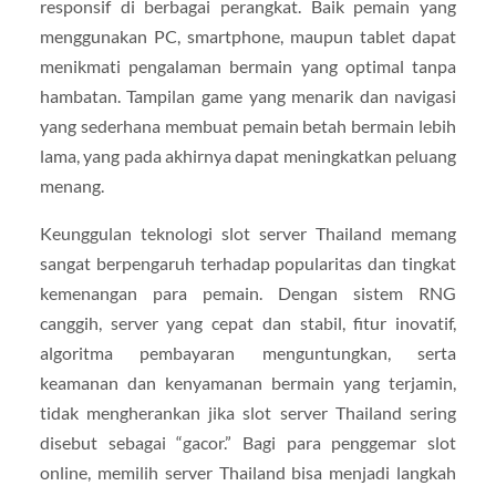
responsif di berbagai perangkat. Baik pemain yang
menggunakan PC, smartphone, maupun tablet dapat
menikmati pengalaman bermain yang optimal tanpa
hambatan. Tampilan game yang menarik dan navigasi
yang sederhana membuat pemain betah bermain lebih
lama, yang pada akhirnya dapat meningkatkan peluang
menang.
Keunggulan teknologi slot server Thailand memang
sangat berpengaruh terhadap popularitas dan tingkat
kemenangan para pemain. Dengan sistem RNG
canggih, server yang cepat dan stabil, fitur inovatif,
algoritma pembayaran menguntungkan, serta
keamanan dan kenyamanan bermain yang terjamin,
tidak mengherankan jika slot server Thailand sering
disebut sebagai “gacor.” Bagi para penggemar slot
online, memilih server Thailand bisa menjadi langkah