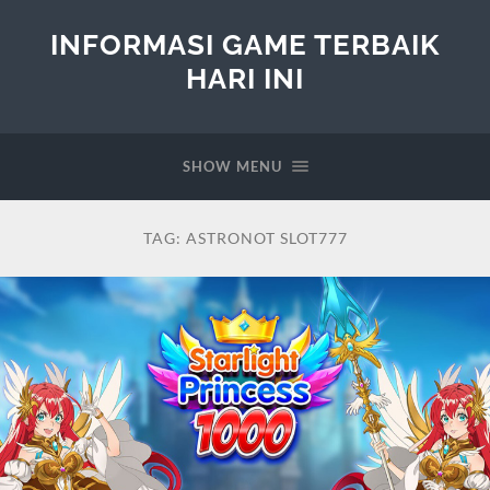
INFORMASI GAME TERBAIK
HARI INI
SHOW MENU
TAG:
ASTRONOT SLOT777