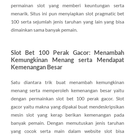
permainan slot yang memberi keuntungan serta
menarik. Situs ini pun menyiapkan slot pragmatic bet
100 serta sejumlah jenis taruhan yang lain yang bisa
dimainkan sama banyak pemain.
Slot Bet 100 Perak Gacor: Menambah
Kemungkinan Menang serta Mendapat
Kemenangan Besar
Satu diantara trik buat menambah kemungkinan
menang serta memperoleh kemenangan besar yaitu
dengan permainkan slot bet 100 perak gacor. Slot
gacor yaitu makna yang dipakai buat mendeskripsikan
mesin slot yang kerap berikan kemenangan pada
banyak pemain. Dengan memutuskan jenis taruhan
yang cocok serta main dalam website slot bisa