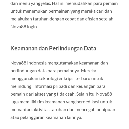
dan menu yang jelas. Hal ini memudahkan para pemain
untuk menemukan permainan yang mereka cari dan
melakukan taruhan dengan cepat dan efisien setelah
Nova88 login.
Keamanan dan Perlindungan Data
Nova88 Indonesia mengutamakan keamanan dan
perlindungan data para pemainnya. Mereka
menggunakan teknologi enkripsi terbaru untuk
melindungi informasi pribadi dan keuangan para
pemain dari akses yang tidak sah. Selain itu, Nova88
juga memiliki tim keamanan yang berdedikasi untuk
memantau aktivitas taruhan dan mencegah penipuan
atau pelanggaran keamanan lainnya.