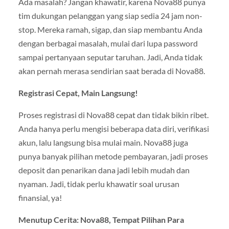
Ada masalah? Jangan khawatir, karena Nova88 punya
tim dukungan pelanggan yang siap sedia 24 jam non-
stop. Mereka ramah, sigap, dan siap membantu Anda
dengan berbagai masalah, mulai dari lupa password
sampai pertanyaan seputar taruhan. Jadi, Anda tidak
akan pernah merasa sendirian saat berada di Nova88.
Registrasi Cepat, Main Langsung!
Proses registrasi di Nova88 cepat dan tidak bikin ribet.
Anda hanya perlu mengisi beberapa data diri, verifikasi
akun, lalu langsung bisa mulai main. Nova88 juga
punya banyak pilihan metode pembayaran, jadi proses
deposit dan penarikan dana jadi lebih mudah dan
nyaman. Jadi, tidak perlu khawatir soal urusan
finansial, ya!
Menutup Cerita: Nova88, Tempat Pilihan Para