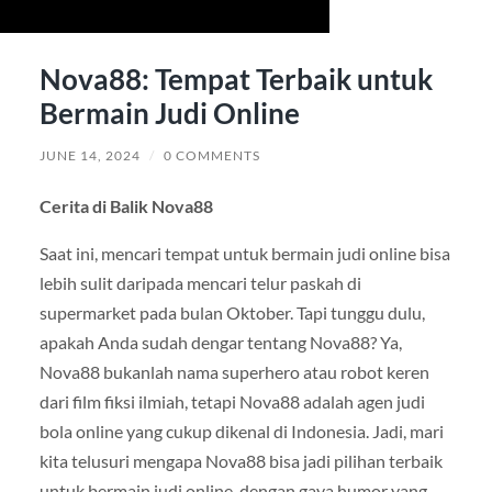
Nova88: Tempat Terbaik untuk
Bermain Judi Online
JUNE 14, 2024
/
0 COMMENTS
Cerita di Balik Nova88
Saat ini, mencari tempat untuk bermain judi online bisa
lebih sulit daripada mencari telur paskah di
supermarket pada bulan Oktober. Tapi tunggu dulu,
apakah Anda sudah dengar tentang Nova88? Ya,
Nova88 bukanlah nama superhero atau robot keren
dari film fiksi ilmiah, tetapi Nova88 adalah agen judi
bola online yang cukup dikenal di Indonesia. Jadi, mari
kita telusuri mengapa Nova88 bisa jadi pilihan terbaik
untuk bermain judi online, dengan gaya humor yang