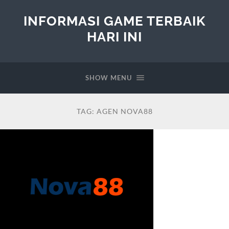
INFORMASI GAME TERBAIK
HARI INI
SHOW MENU
TAG:
AGEN NOVA88