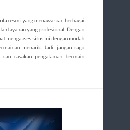
bola resmi yang menawarkan berbagai
 dan layanan yang profesional. Dengan
pat mengakses situs ini dengan mudah
rmainan menarik. Jadi, jangan ragu
 dan rasakan pengalaman bermain