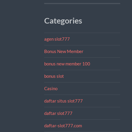
Categories
agen slot777
Bonus New Member
bonus new member 100
bonus slot
Casino
daftar situs slot777
daftar slot777
daftar-slot777.com