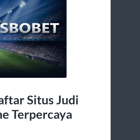
ftar Situs Judi
ne Terpercaya