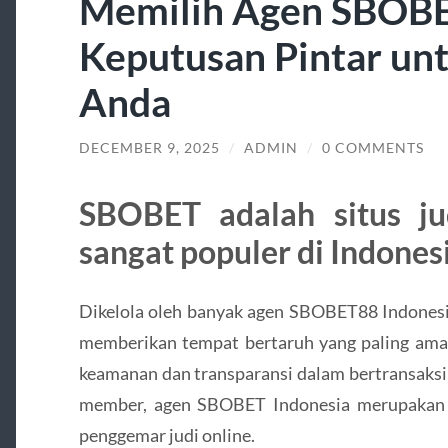
Memilih Agen SBOBE
Keputusan Pintar un
Anda
DECEMBER 9, 2025
/
ADMIN
/
0 COMMENTS
SBOBET adalah situs ju
sangat populer di Indonesi
Dikelola oleh banyak agen SBOBET88 Indonesi
memberikan tempat bertaruh yang paling ama
keamanan dan transparansi dalam bertransaksi,
member, agen SBOBET Indonesia merupakan p
penggemar judi online.