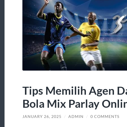
Tips Memilih Agen Da
Bola Mix Parlay Onli
JANUARY 26, 2025
/
ADMIN
/
0 COMMENTS