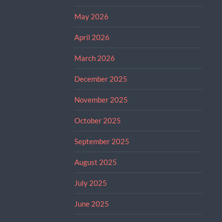
May 2026
April 2026
March 2026
December 2025
November 2025
October 2025
September 2025
August 2025
July 2025
June 2025